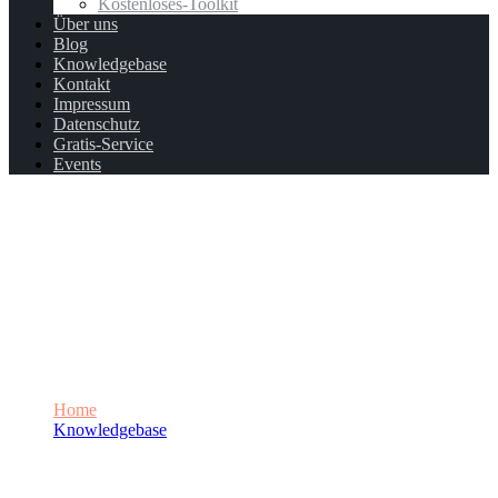
Kostenloses-Toolkit
Über uns
Blog
Knowledgebase
Kontakt
Impressum
Datenschutz
Gratis-Service
Events
Die verschiedenen Arten von Webseiten
Home
Knowledgebase
Die verschiedenen Arten von Webseiten