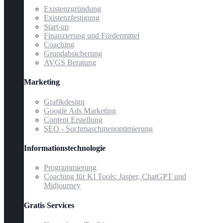
Existenzgründung
Existenzfestigung
Start-up
Finanzierung und Fördermittel
Coaching
Grundabsicherung
AVGS Beratung
Marketing
Grafikdesign
Google Ads Marketing
Content Erstellung
SEO - Suchmaschinenoptimierung
Informationstechnologie
Programmierung
Coaching für KI Tools: Jasper, ChatGPT und
Midjourney
Gratis Services