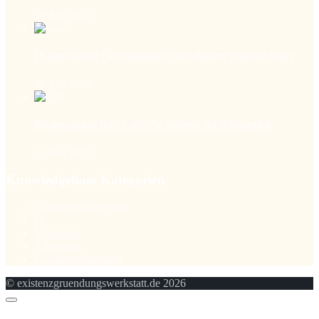
30 Apr 2026
10 innovative Geschäftsideen für deinen Startup-Start
30 Mar 2026
Businessplan fürs Café: So startest du erfolgreich
19 Mar 2026
Knowledgebase Kategorien
Gründerfinanzierung
IT
Marketing
Allgemein
Geschäftsgründung
© existenzgruendungswerkstatt.de 2026