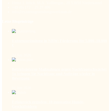
Heinz J. Jülich, M.A. Vollbergstr.. 28 53859 Niederkassel
+49 (0) 172 – 25 27 406
info@existenzgruendungswerkstatt.de
Letze Blogeinträge
Existenzgründung in NRW: Förderung für 5.000–10.000
€
24 Jun 2026
Betriebsinterne Maßnahmen gegen Nachfrageschwäche:
So bringen Sie Nachfrage und Aufträge wieder in
Bewegung
01 Jun 2026
Erfolgreich gründen: 10 innovative Hunde-
Geschäftsideen