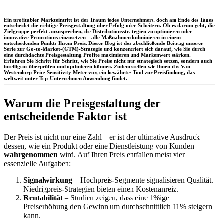
Ein profitabler Markteintritt ist der Traum jedes Unternehmers, doch am Ende des Tages
entscheidet die richtige Preisgestaltung über Erfolg oder Scheitern. Ob es darum geht, die
Zielgruppe perfekt anzusprechen, die Distributionsstrategien zu optimieren oder
innovative Promotions einzusetzen – alle Maßnahmen kulminieren in einem
entscheidenden Punkt: Ihrem Preis. Dieser Blog ist der abschließende Beitrag unserer
Serie zur Go-to-Market-(GTM)-Strategie und konzentriert sich darauf, wie Sie durch
eine durchdachte Preisgestaltung Profite maximieren und Markenwert stärken.
Erfahren Sie Schritt für Schritt, wie Sie Preise nicht nur strategisch setzen, sondern auch
intelligent überprüfen und optimieren können. Zudem stellen wir Ihnen das Van
Westendorp Price Sensitivity Meter vor, ein bewährtes Tool zur Preisfindung, das
weltweit unter Top-Unternehmen Anwendung findet.
Warum die Preisgestaltung der
entscheidende Faktor ist
Der Preis ist nicht nur eine Zahl – er ist der ultimative Ausdruck
dessen, wie ein Produkt oder eine Dienstleistung von Kunden
wahrgenommen
wird. Auf Ihren Preis entfallen meist vier
essenzielle Aufgaben:
Signalwirkung
– Hochpreis-Segmente signalisieren Qualität.
Niedrigpreis-Strategien bieten einen Kostenanreiz.
Rentabilität
– Studien zeigen, dass eine 1%ige
Preiserhöhung den Gewinn um durchschnittlich 11% steigern
kann.