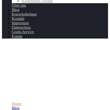
Kostenloses-Toolkit
Über uns
Blog
Knowledgebase
Kontakt
Impressum
Datenschutz
Gratis-Service
Events
Go-to-Market-Strategie Teil 4:
Preisgestaltung als Schlüsselelement
Ihrer Go-to-Market-Strategie
Home
Blog