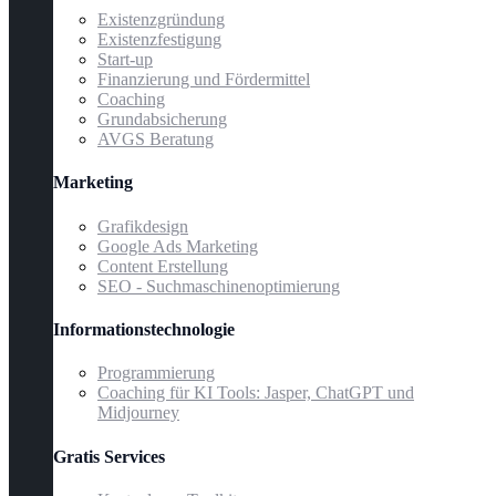
Existenzgründung
Existenzfestigung
Start-up
Finanzierung und Fördermittel
Coaching
Grundabsicherung
AVGS Beratung
Marketing
Grafikdesign
Google Ads Marketing
Content Erstellung
SEO - Suchmaschinenoptimierung
Informationstechnologie
Programmierung
Coaching für KI Tools: Jasper, ChatGPT und
Midjourney
Gratis Services