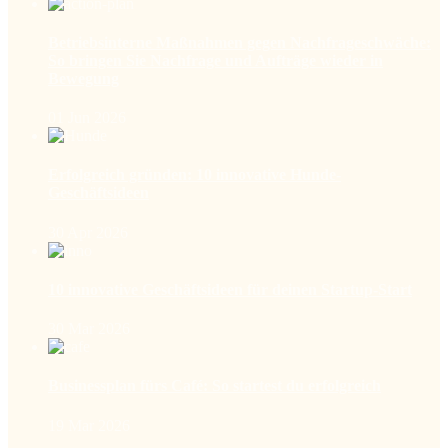
Betriebsinterne Maßnahmen gegen Nachfrageschwäche:
So bringen Sie Nachfrage und Aufträge wieder in
Bewegung
01 Jun 2026
Erfolgreich gründen: 10 innovative Hunde-
Geschäftsideen
30 Apr 2026
10 innovative Geschäftsideen für deinen Startup-Start
30 Mar 2026
Businessplan fürs Café: So startest du erfolgreich
19 Mar 2026