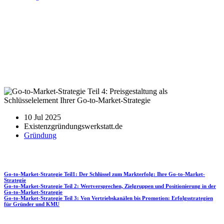
Go-to-Market-Strategie Teil 4: Preisgestaltung als
Schlüsselelement Ihrer Go-to-Market-Strategie
10 Jul 2025
Existenzgründungswerkstatt.de
Gründung
Go-to-Market-Strategie Teil1: Der Schlüssel zum Markterfolg: Ihre Go-to-Market-
Strategie
Go-to-Market-Strategie Teil 2: Wertversprechen, Zielgruppen und Positionierung in der
Go-to-Market-Strategie
Go-to-Market-Strategie Teil 3: Von Vertriebskanälen bis Promotion: Erfolgsstrategien
für Gründer und KMU