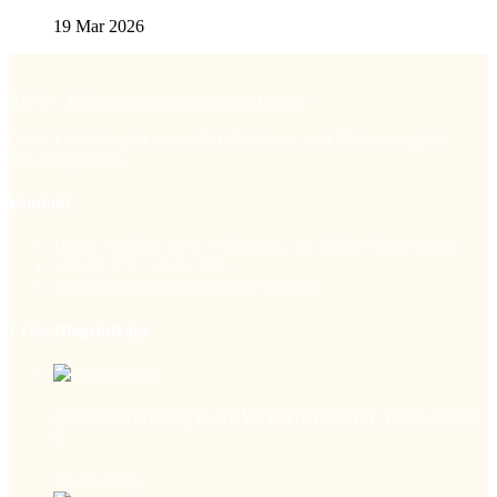
19 Mar 2026
EGW - Existenzgründungswerkstatt.de
Deine Gründung ist unser Ziel! Business- und IT-Beratung für
Existenzgründer.
Kontakt
Heinz J. Jülich, M.A. Vollbergstr.. 28 53859 Niederkassel
+49 (0) 172 – 25 27 406
info@existenzgruendungswerkstatt.de
Letze Blogeinträge
Existenzgründung in NRW: Förderung für 5.000–10.000
€
24 Jun 2026